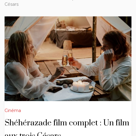
Césars
Cinéma
Shéhérazade film complet : Un film