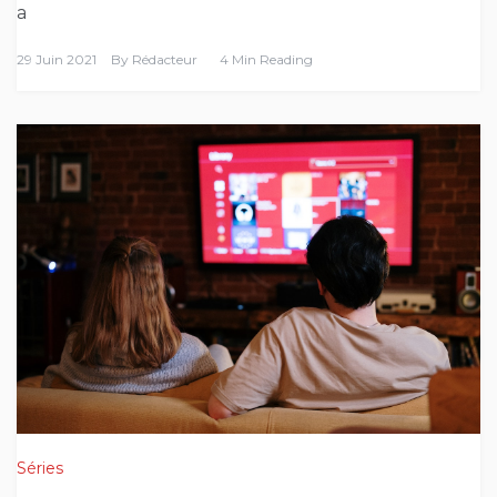
a
29 Juin 2021
By
Rédacteur
4 Min Reading
Séries